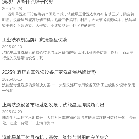
洗涤厂设备什么牌子的好
2025-10-28
洗能星洗涤厂设备热销全国及全球，洗能星工业洗衣机多年制造工艺，防腐蚀
耐用。洗能星节能高效烘干机，热能回收循环在利用，大大节省能源成本。洗能星
烫平机分为普通烫、大平烫、高速烫满足不同客户的需求。
工业洗衣机品牌厂家洗能星优势
2025-09-13
洗能星工业洗脱机的核心技术与应用价值解析 工业洗脱机是纺织、医疗、酒店等
行业的关键清洁设备，其...
2025年酒店布草洗涤设备厂家洗能星品牌优势
2025-06-15
洗能星专业洗涤场景解决方案 一、大型洗涤厂专用设备优势 工业级耐久设计 采用
一线轴...
‌上海洗涤设备市场蓬勃发展，洗能星品牌脱颖而出
2025-04-29
随着生活品质的不断提升，人们对日常衣物的清洁与护理需求也日益精细化、高端
化。在这一背景下，上海作为中...
洗能星单工位展布机：高效、智能与耐用的完美结合