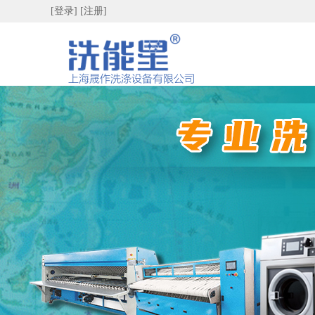
[登录]
[注册]